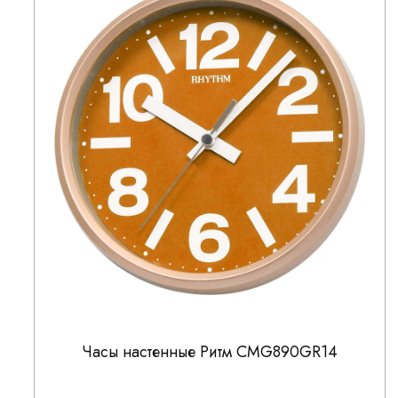
Часы настенные Ритм CMG890GR14