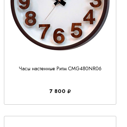
Часы настенные Ритм CMG480NR06
7 800