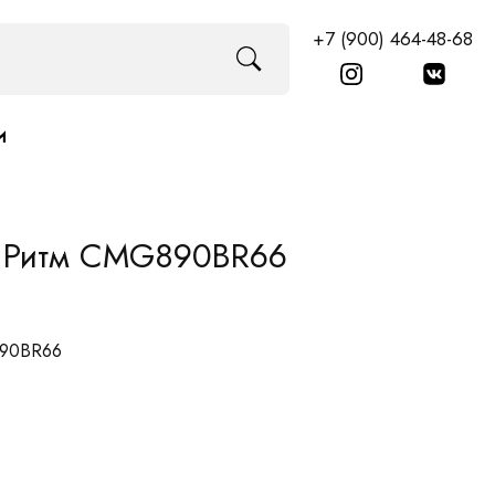
+7 (900) 464-48-68
И
е Ритм CMG890BR66
890BR66