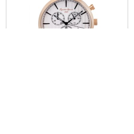
Часы Русское время 75149294
20 100