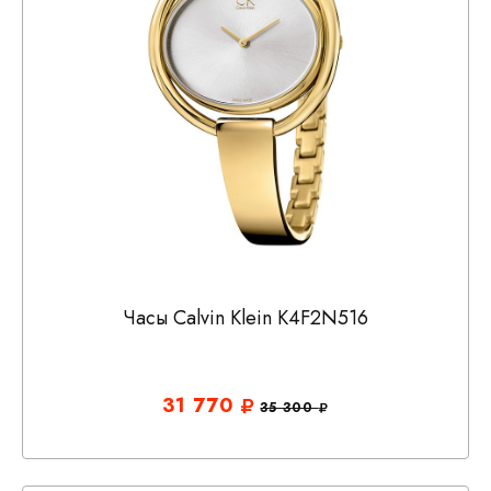
Часы Calvin Klein K4F2N516
31 770
35 300