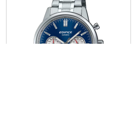
Часы CASIO EFR-575D-2A