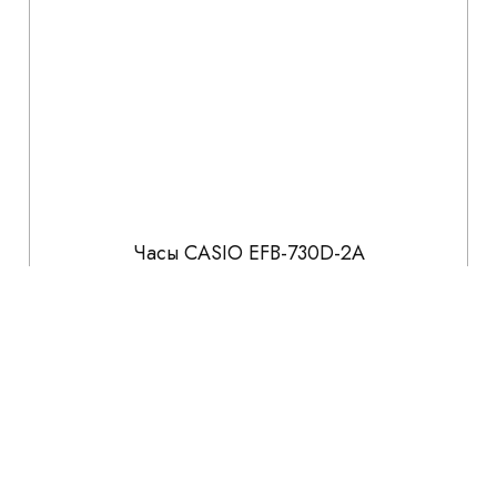
Часы CASIO EFB-730D-2A
22 941
26 990
СКИДКА