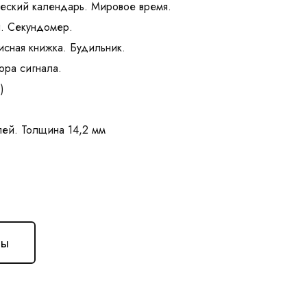
ческий календарь. Мировое время.
и. Секундомер.
исная книжка. Будильник.
ора сигнала.
)
ны