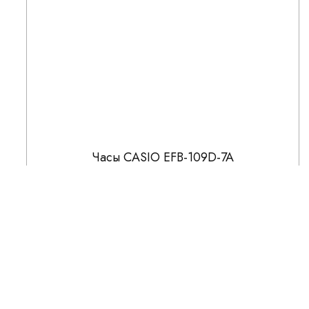
Часы CASIO EFB-109D-7A
15 291
17 990
СКИДКА