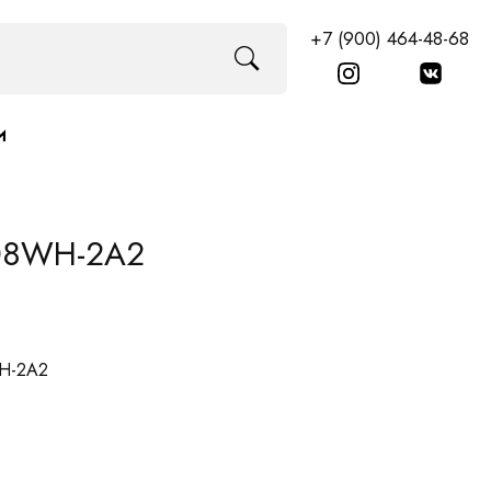
+7 (900) 464-48-68
И
108WH-2A2
WH-2A2