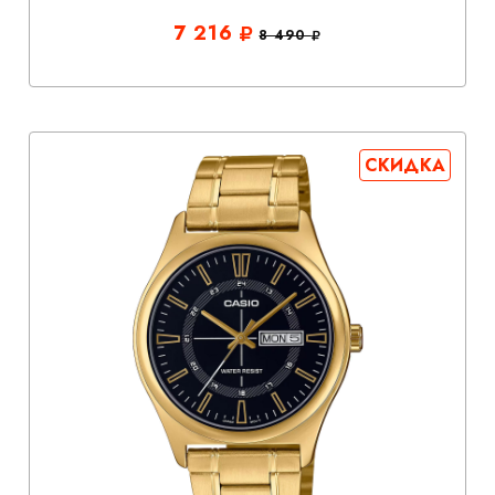
7 216
8 490
СКИДКА