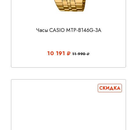
Часы CASIO MTP-B146G-3A
10 191
11 990
СКИДКА