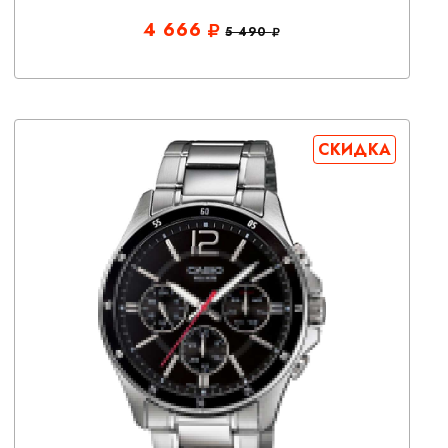
4 666
5 490
СКИДКА