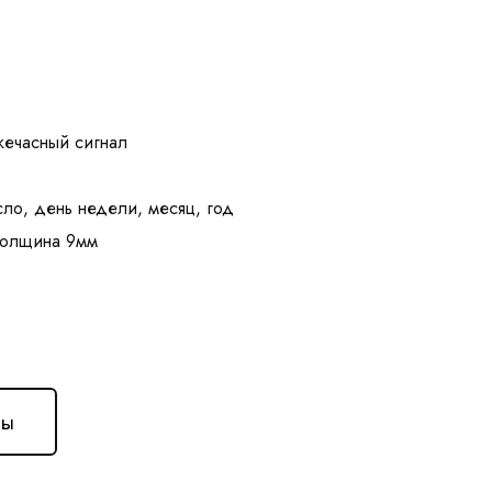
жечасный сигнал
сло, день недели, месяц, год
ны