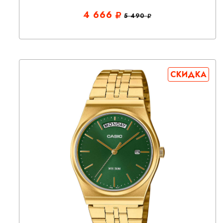
4 666
5 490
СКИДКА