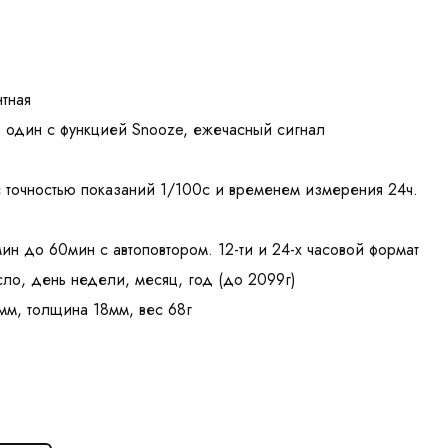
тная
, один с функцией Snooze, ежечасный сигнал
 точностью показаний 1/100с и временем измерения 24ч.
мин до 60мин с автоповтором. 12-ти и 24-х часовой формат
сло, день недели, месяц, год (до 2099г)