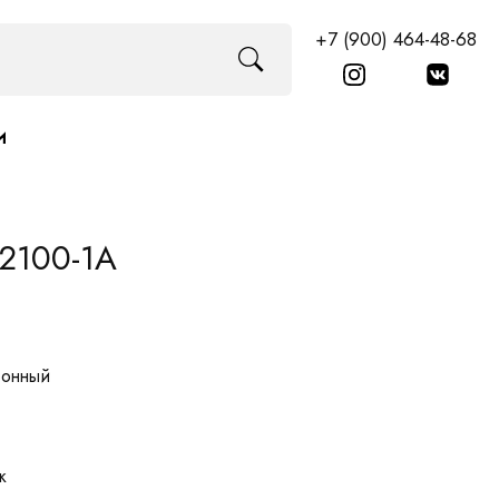
+7 (900) 464-48-68
И
2100-1A
ронный
к