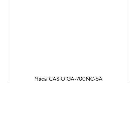
Часы CASIO GA-700NC-5A
16 141
18 990