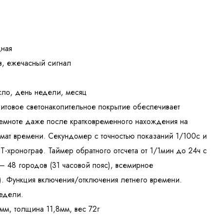
дная
в, ежечасный сигнал
сло, день недели, месяц
итовое светонакопительное покрытие обеспечивает
темноте даже после кратковременного нахождения на
ормат времени. Секундомер с точностью показаний 1/100с и
T-хронограф. Таймер обратного отсчета от 1/1мин до 24ч с
– 48 городов (31 часовой пояс), всемирное
. Функция включения/отключения летнего времени.
едели.