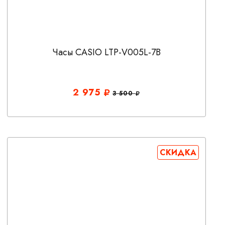
Часы CASIO LTP-V005L-7B
2 975
3 500
СКИДКА