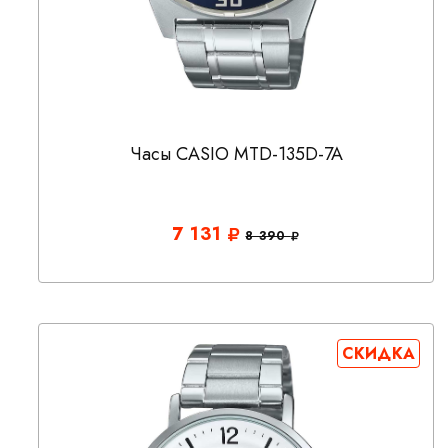
Часы CASIO MTD-135D-7A
7 131
8 390
СКИДКА