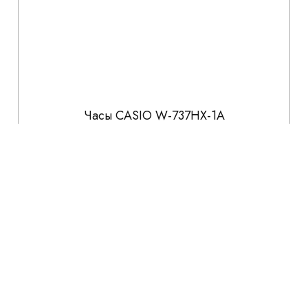
Часы CASIO W-737HX-1A
4 241
4 990
СКИДКА