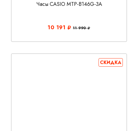
Часы CASIO MTP-B146G-3A
10 191
11 990
СКИДКА