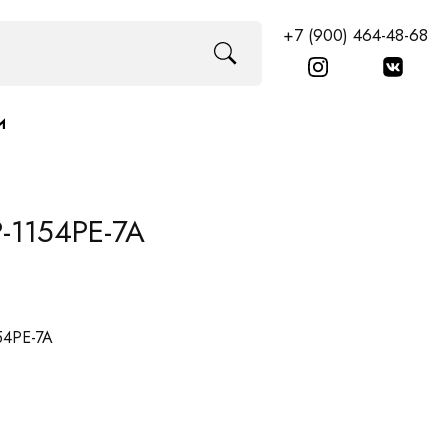
+7 (900) 464-48-68
И
-1154PE-7A
54PE-7A