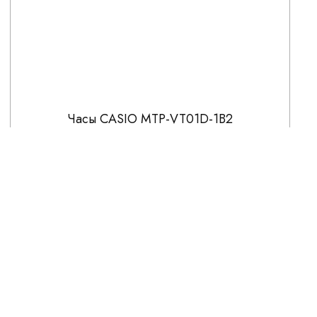
Часы CASIO MTP-VT01D-1B2
5 091
5 990
СКИДКА