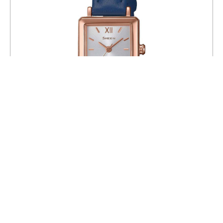
Часы CASIO SHE-4538GL-7A
15 886
18 690