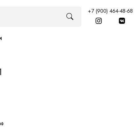
+7 (900) 464-48-68
И
1
аф