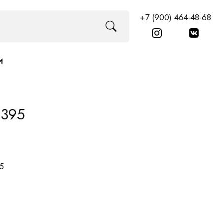
+7 (900) 464-48-68
И
L395
95