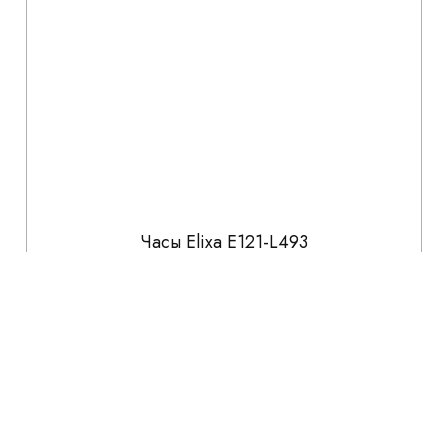
Часы Elixa E121-L493
12 720