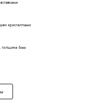
 вставками
ашен кристаллами
ны