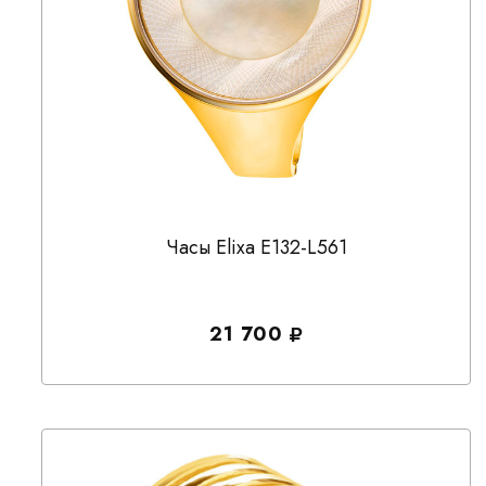
Часы Elixa E132-L561
21 700