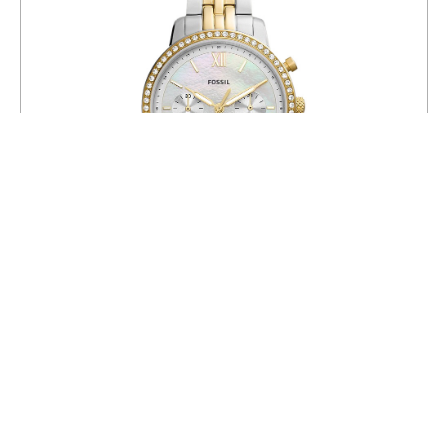
Часы Fossil ES5216
21 496
25 290