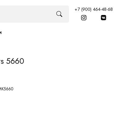
+7 (900) 464-48-68
И
rs 5660
 MK5660