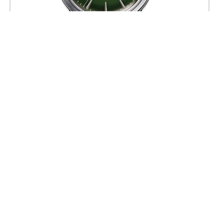
Часы Orient RA-AC0M09E
36 975
43 500
СКИДКА