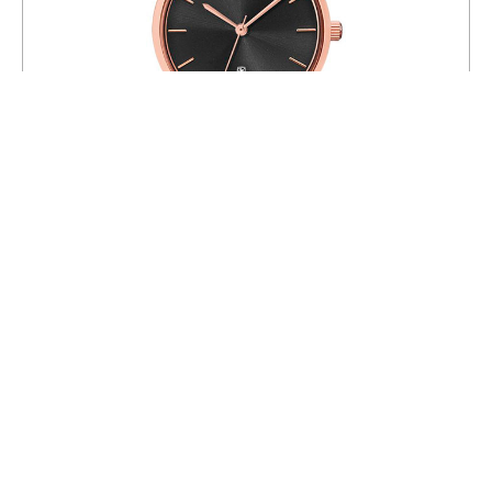
Часы Pierre Lannier 032K938
14 900