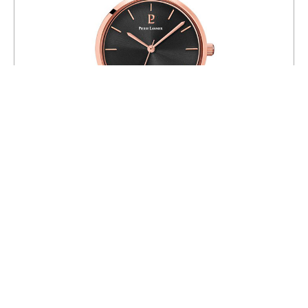
Часы Pierre Lannier 032K938
14 900