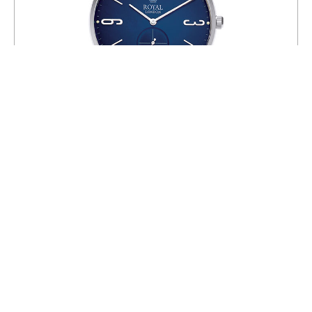
Часы Royal London 41343-11
10 800