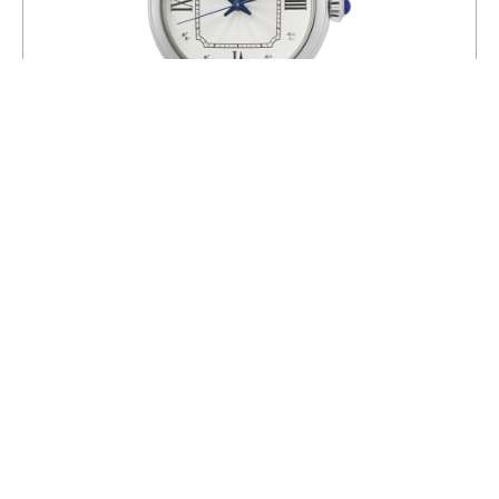
Часы Seiko SUR497P2
32 850
36 500
СКИДКА