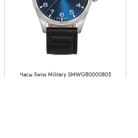
Часы Swiss Military SMWGB0000805
31 100