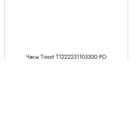
Часы Tissot T1222231103300 PO
66 400