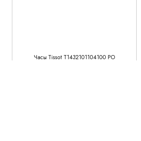
Часы Tissot T1432101104100 PO
48 700