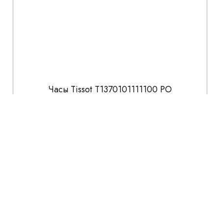
Часы Tissot T1370101111100 PO
53 300