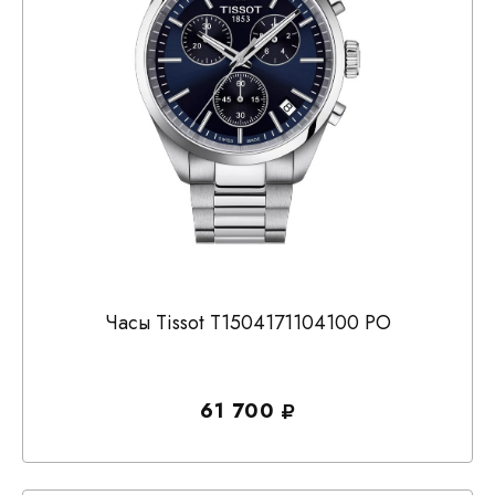
Часы Tissot T1504171104100 PO
61 700