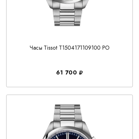
Часы Tissot T1504171109100 PO
61 700