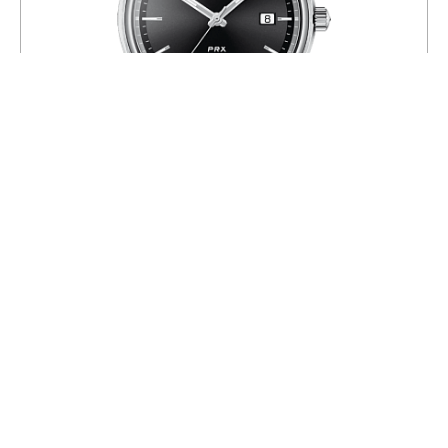
Часы Tissot T1374101105100 PO
62 700