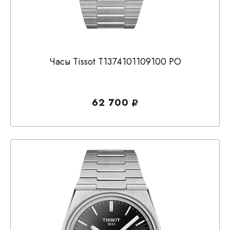
Часы Tissot T1374101109100 PO
62 700