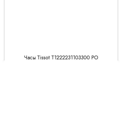
Часы Tissot T1222231103300 PO
66 400