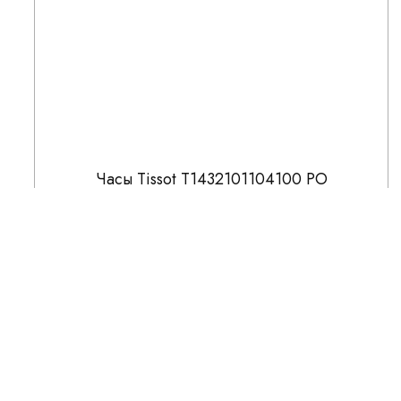
Часы Tissot T1432101104100 PO
48 700
НОВИНКА