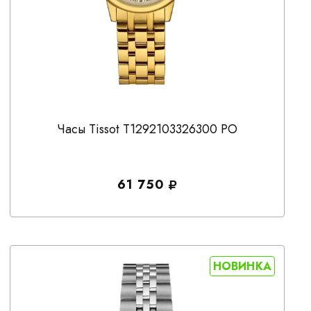
Часы Tissot T1292103326300 PO
61 750
НОВИНКА