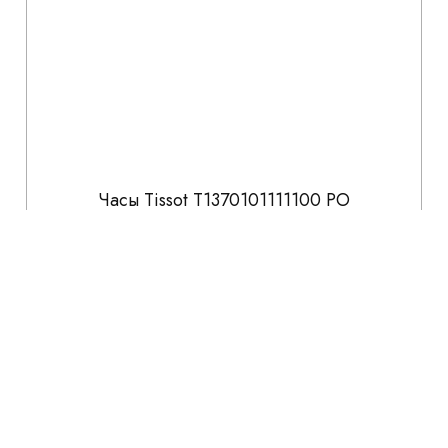
Часы Tissot T1370101111100 PO
53 300