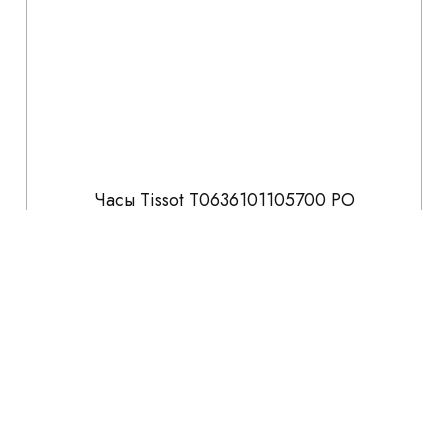
Часы Tissot T0636101105700 PO
58 100