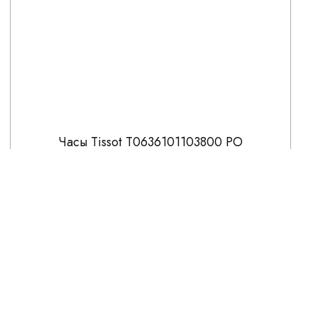
Часы Tissot T0636101103800 PO
58 100
СКИДКА