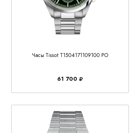
Часы Tissot T1504171109100 PO
61 700