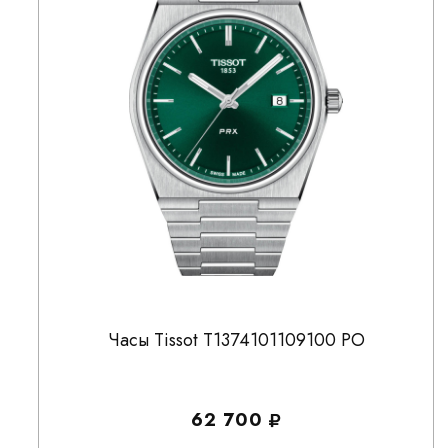
Часы Tissot T1374101109100 PO
62 700