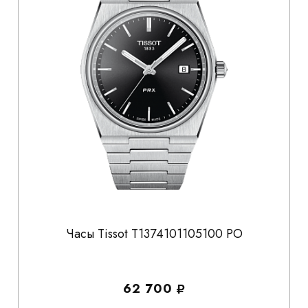
Часы Tissot T1374101105100 PO
62 700